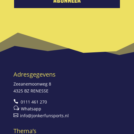
Abonneer
Adresgegevens
Zeeanemoonweg 8
4325 BZ RENESSE

0111 461 270
w
Whatsapp

info@jonkerfunsports.nl
Thema’s