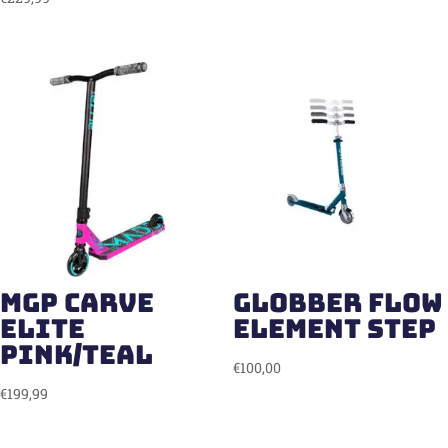
MGP Carve
Globber flow
Elite
element step
pink/teal
€
100,00
€
199,99