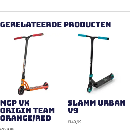
Gerelateerde producten
MGP VX
Slamm Urban
Origin Team
V9
Orange/Red
€
149,99
€
229,99