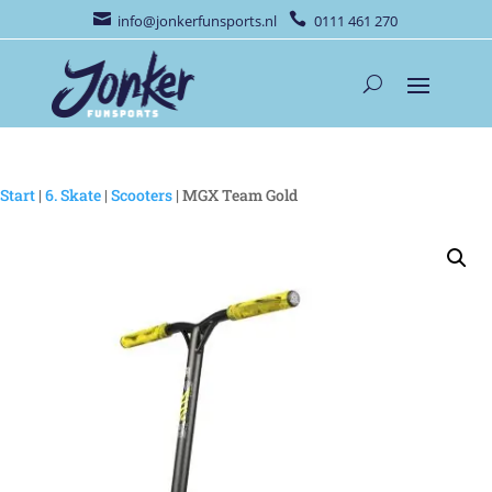


info@jonkerfunsports.nl
0111 461 270
Start
|
6. Skate
|
Scooters
| MGX Team Gold