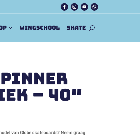
op
Wingschool
Skate
 Pinner
iek – 40″
 model van Globe skateboards? Neem graag