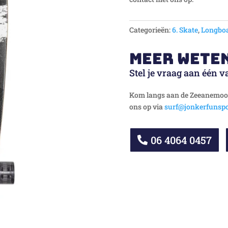
Categorieën:
6. Skate
,
Longboa
Meer wete
Stel je vraag aan één v
Kom langs aan de Zeeanemoon
ons op via
surf@jonkerfunspo
06 4064 0457