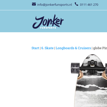


info@jonkerfunsports.nl
0111 461 270
Start
|
6. Skate
|
Longboards & Cruisers
| globe Pi