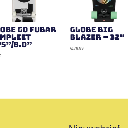
obe G0 Fubar
globe Big
ompleet
Blazer – 32″
75”/8.0”
€
179,99
0