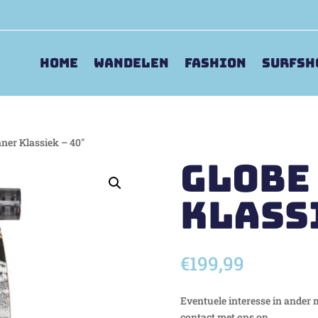
Home
Wandelen
Fashion
Surfsh
nner Klassiek – 40″
globe
Klass
€
199,99
Eventuele interesse in ander
contact met ons op.