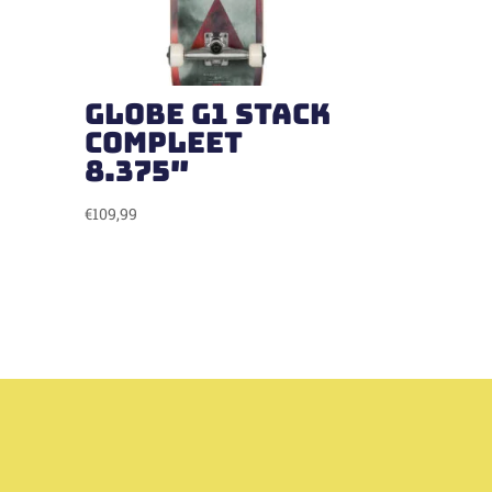
Globe G1 Stack
compleet
8.375″
€
109,99