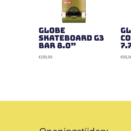
Globe
Gl
Skateboard G3
c
Bar 8.0”
7.
€
159,99
€
95,0