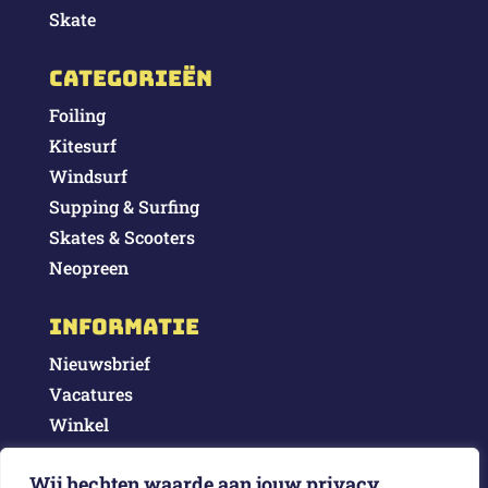
Skate
Categorieën
Foiling
Kitesurf
Windsurf
Supping & Surfing
Skates & Scooters
Neopreen
Informatie
Nieuwsbrief
Vacatures
Winkel
Blog
Wij hechten waarde aan jouw privacy
Contact