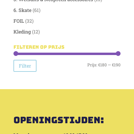
6. Skate
(61)
FOIL
(32)
Kleding
(12)
Filteren op prijs
Min.
Max.
Prijs:
€180
—
€190
Filter
prijs
prijs
Openingstijden: